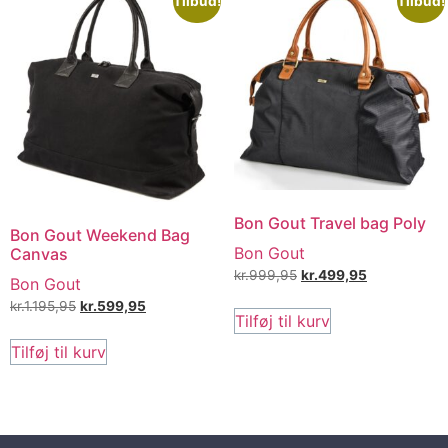
Tilbud!
Tilbud!
Bon Gout Travel bag Poly
Bon Gout Weekend Bag
Bon Gout
Canvas
kr.
999,95
kr.
499,95
Bon Gout
kr.
1.195,95
kr.
599,95
Tilføj til kurv
Tilføj til kurv