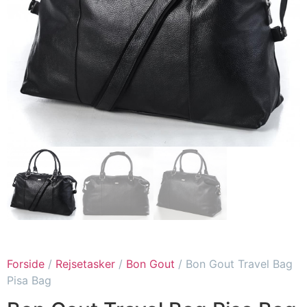
Forside
/
Rejsetasker
/
Bon Gout
/ Bon Gout Travel Bag
Pisa Bag