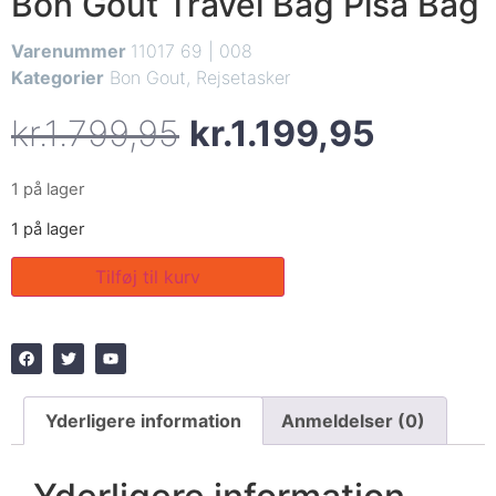
Bon Gout Travel Bag Pisa Bag
Varenummer
11017 69 | 008
Kategorier
Bon Gout
,
Rejsetasker
kr.
1.799,95
kr.
1.199,95
1 på lager
1 på lager
Tilføj til kurv
Yderligere information
Anmeldelser (0)