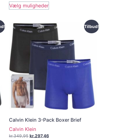
Vælg muligheder
ud!
Tilbud!
Calvin Klein 3-Pack Boxer Brief
Calvin Klein
kr.
349,95
kr.
297,46