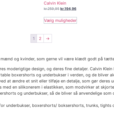
Calvin Klein
kr.
259,95
kr.
194,96
Vælg muligheder
1
2
→
il mænd og kvinder, som gerne vil være klædt godt på tætte
s moderigtige design, og deres fine detaljer. Calvin Klein ha
table boxershorts og underbukser i verden, og de bliver al
ved at ændre et snit eller tilføje en detalje, som gør dere
s med en silikonerem i elastikken, som modvirker at skjorte
oxershorts og underbukser, så de bliver så anvendelige som
 for underbukser, boxershorts/ boksershorts, trunks, tights