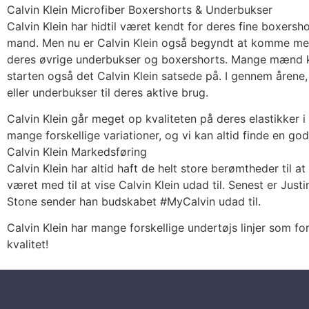
Calvin Klein Microfiber Boxershorts & Underbukser
Calvin Klein har hidtil været kendt for deres fine boxers
mand. Men nu er Calvin Klein også begyndt at komme mer
deres øvrige underbukser og boxershorts. Mange mænd kan 
starten også det Calvin Klein satsede på. I gennem årene, 
eller underbukser til deres aktive brug.
Calvin Klein går meget op kvaliteten på deres elastikker 
mange forskellige variationer, og vi kan altid finde en god
Calvin Klein Markedsføring
Calvin Klein har altid haft de helt store berømtheder til
været med til at vise Calvin Klein udad til. Senest er Ju
Stone sender han budskabet #MyCalvin udad til.
Calvin Klein har mange forskellige undertøjs linjer som f
kvalitet!