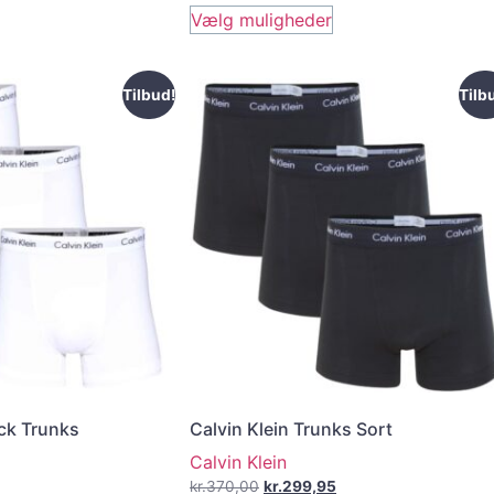
Vælg muligheder
Tilbud!
Tilb
ack Trunks
Calvin Klein Trunks Sort
Calvin Klein
kr.
370,00
kr.
299,95