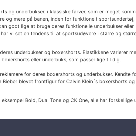
horts og underbukser, i klassiske farver, som er meget kom
e og mere på banen, inden for funktionelt sportsundertø
godt lige at bruge deres funktionelle underbukser eller b
har vi set en tendens til at sportsudøvere i større og stør
i deres underbukser og boxershorts. Elastikkene varierer me
 boxershorts eller underbuks, som passer lige til dig.
 at reklamere for deres boxershorts og underbukser. Kendte 
stin Bieber blevet frontfigur for Calvin Klein´s boxershort
or eksempel Bold, Dual Tone og CK One, alle har forskellige