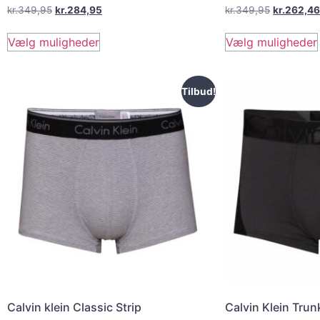
kr.
349,95
kr.
284,95
kr.
349,95
kr.
262,46
Vælg muligheder
Vælg muligheder
Tilbud!
Calvin klein Classic Strip
Calvin Klein Trun