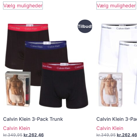
Vælg muligheder
Vælg muligheder
Tilbud!
Calvin Klein 3-Pack Trunk
Calvin Klein 3-P
Calvin Klein
Calvin Klein
kr.
349,95
kr.
262,46
kr.
349,95
kr.
262,46