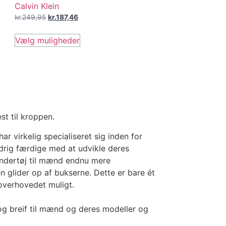
Calvin Klein
kr.
249,95
kr.
187,46
Vælg muligheder
st til kroppen.
r virkelig specialiseret sig inden for
drig færdige med at udvikle deres
s undertøj til mænd endnu mere
n glider op af bukserne. Dette er bare ét
 overhovedet muligt.
 og breif til mænd og deres modeller og