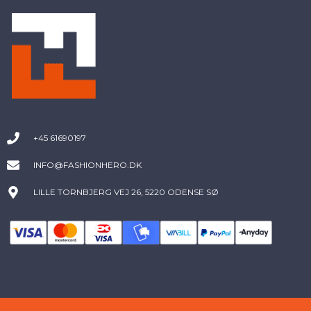
+45 61690197
INFO@FASHIONHERO.DK
LILLE TORNBJERG VEJ 26, 5220 ODENSE SØ