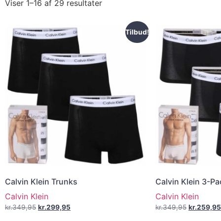
Viser 1–16 af 29 resultater
Tilbud!
Calvin Klein Trunks
Calvin Klein 3-P
Calvin Klein
Calvin Klein
kr.
349,95
kr.
299,95
kr.
349,95
kr.
259,95