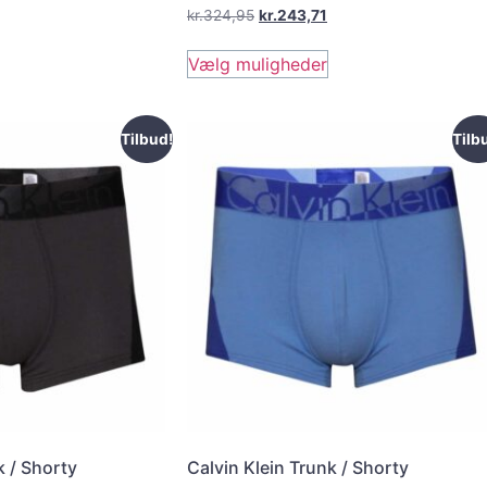
kr.
324,95
kr.
243,71
Vælg muligheder
Tilbud!
Tilb
k / Shorty
Calvin Klein Trunk / Shorty