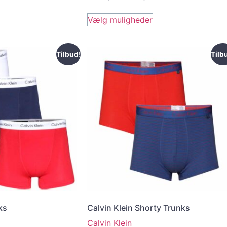
Vælg muligheder
Tilbud!
Tilb
ks
Calvin Klein Shorty Trunks
Calvin Klein