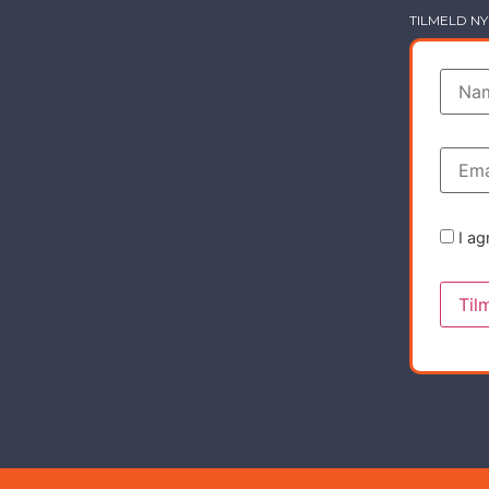
TILMELD N
I ag