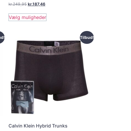
kr.
249,95
kr.
187,46
Vælg muligheder
ud!
Tilbud!
Calvin Klein Hybrid Trunks