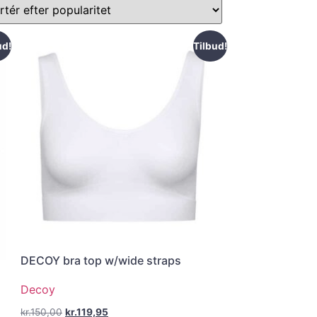
ud!
Tilbud!
DECOY bra top w/wide straps
Decoy
kr.
150,00
kr.
119,95