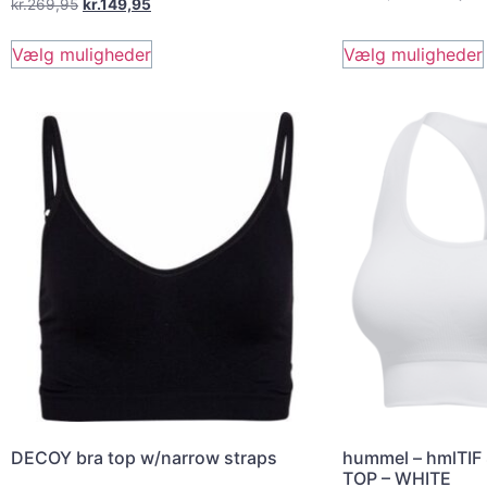
kr.
269,95
kr.
149,95
Vælg muligheder
Vælg muligheder
DECOY bra top w/narrow straps
hummel – hmlTI
TOP – WHITE