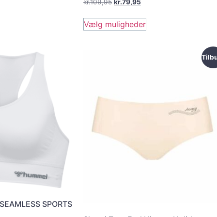
kr.
109,95
kr.
79,95
Vælg muligheder
Tilb
F SEAMLESS SPORTS