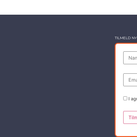
TILMELD N
I ag