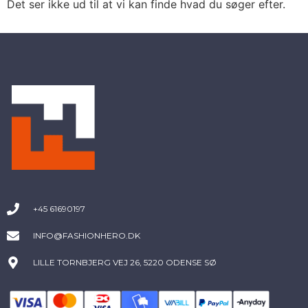
Det ser ikke ud til at vi kan finde hvad du søger efter.
+45 61690197
INFO@FASHIONHERO.DK
LILLE TORNBJERG VEJ 26, 5220 ODENSE SØ