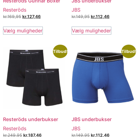
Resteröds Gunnar Boxer
JBS underbukser
Resteröds
JBS
kr.
169,95
kr.
127,46
kr.
149,95
kr.
112,46
Vælg muligheder
Vælg muligheder
Tilbud!
Tilbud!
Resteröds underbukser
JBS underbukser
Resteröds
JBS
kr.
249,95
kr.
187,46
kr.
149,95
kr.
112,46