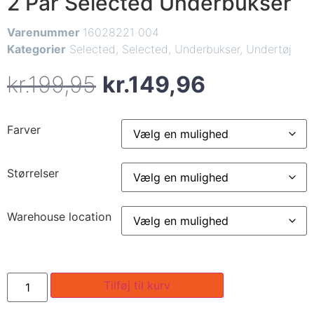
2 Par Selected Underbukser
Varenummer
16028221 004
Kategorier
Selected
,
Selected
,
Underbukser
,
Undertøj
kr.
199,95
kr.
149,96
Farver
Størrelser
Warehouse location
Tilføj til kurv