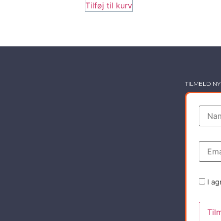
Tilføj til kurv
TILMELD N
I ag