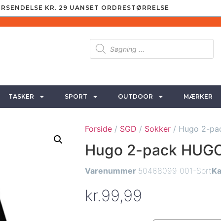
RSENDELSE KR. 29 UANSET ORDRESTØRRELSE
TASKER
SPORT
OUTDOOR
MÆRKER
Forside
/
SGD
/
Sokker
/ Hugo 2-pa
Hugo 2-pack HUGO 
Varenummer
50468099 001-Sort
Ka
kr.
99,99