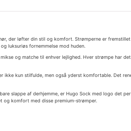
ør, der løfter din stil og komfort. Strømperne er fremstill
lød og luksuriøs fornemmelse mod huden.
ikse og matche til enhver lejlighed. Hver strømpe har det 
er ikke kun stilfulde, men også yderst komfortable. Det re
 bare slappe af derhjemme, er Hugo Sock med logo det per
litet og komfort med disse premium-strømper.