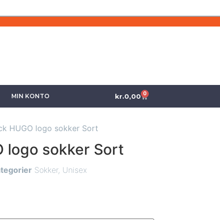
0
kr.
0,00
MIN KONTO
ck HUGO logo sokker Sort
logo sokker Sort
tegorier
Sokker
,
Unisex