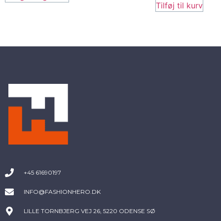
Tilføj til kurv
+45 61690197
INFO@FASHIONHERO.DK
LILLE TORNBJERG VEJ 26, 5220 ODENSE SØ