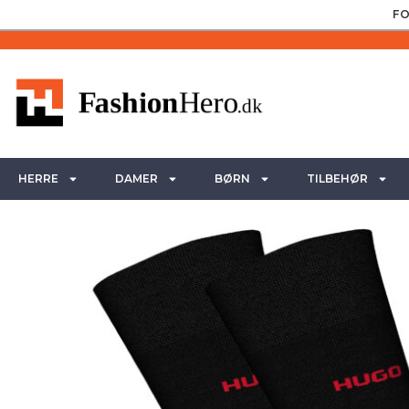
FO
HERRE
DAMER
BØRN
TILBEHØR