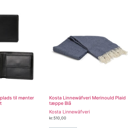
lads til mønter
Kosta Linnewäfveri Merinould Plaid
t
tæppe Blå
Kosta Linnewäfveri
kr.
510,00